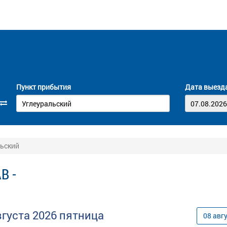
Пункт прибытия
Дата выезд
льский
В -
вгуста
2026
пятница
08
авг