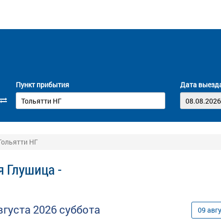
Пункт прибытия
Дата выезд
Тольятти НГ
 Глушица -
вгуста
2026
суббота
09
авг