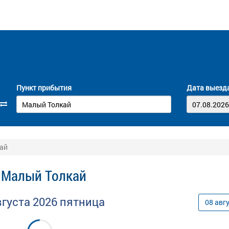
Пункт прибытия
Дата выезд
кай
- Малый Толкай
вгуста
2026
пятница
08
авг