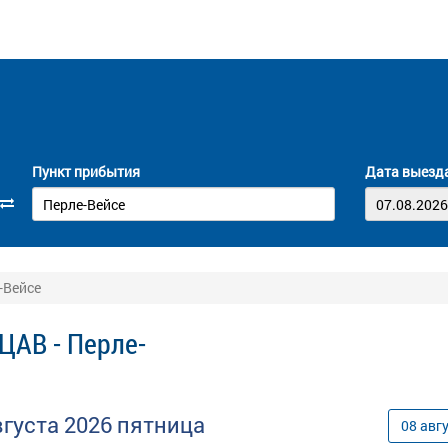
Пункт прибытия
Дата выезд
-Вейсе
ЦАВ - Перле-
вгуста
2026
пятница
08
авг