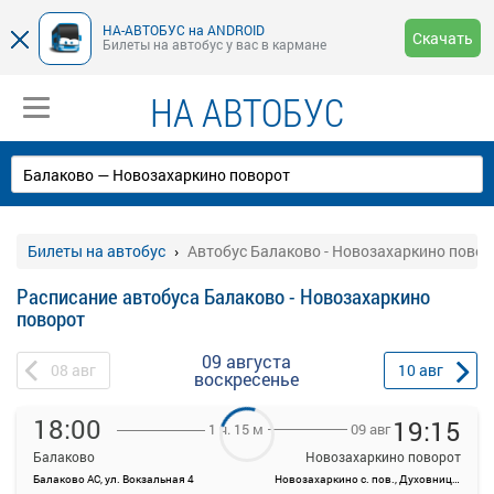
НА-АВТОБУС на ANDROID
Скачать
Билеты на автобус у вас в кармане
НА АВТОБУС
Билеты на автобус
Автобус Балаково - Новозахаркино повор
Расписание автобуса Балаково - Новозахаркино
поворот
09 августа
08
авг
10
авг
воскресенье
18:00
19:15
09 авг
1 ч. 15 м
Балаково
Новозахаркино поворот
Балаково АС, ул. Вокзальная 4
Новозахаркино с. пов., Духовницкий район, Саратовская область