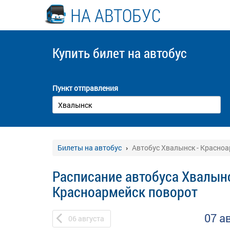
НА АВТОБУС
Купить билет
на автобус
Пункт отправления
Билеты на автобус
Автобус Хвалынск - Красно
Расписание автобуса Хвалынс
Красноармейск поворот
07 а
06
августа