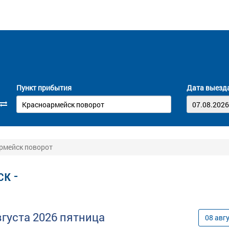
Пункт прибытия
Дата выезд
армейск поворот
к -
вгуста
2026
пятница
08
авг