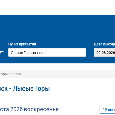
Пункт прибытия
Дата выезд
Горы пгт пов.
нск - Лысые Горы
уста
2026
воскресенье
10
авг