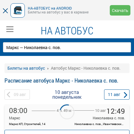
НА-АВТОБУС на ANDROID
Скачать
Билеты на автобус у вас в кармане
НА АВТОБУС
Билеты на автобус
Автобус Маркс - Николаевка с. пов.
Расписание автобуса Маркс - Николаевка с. пов.
10 августа
09
авг
11
авг
понедельник
08:00
12:49
10 авг
4 ч. 49 м
Маркс
Николаевка с. пов.
Маркс КП, Строителей, 14
Николаевка с. пов., Ивантеевский район, Саратовская область
—
Продажа билетов
руб.