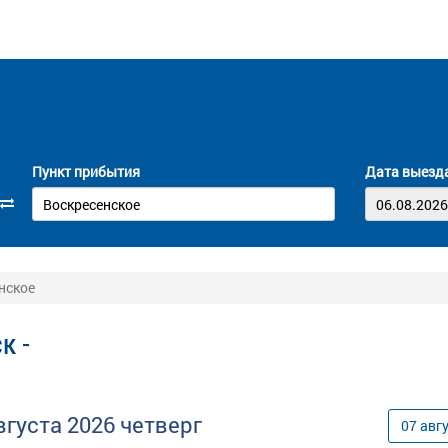
Пункт прибытия
Дата выезд
нское
к -
вгуста
2026
четверг
07
авг