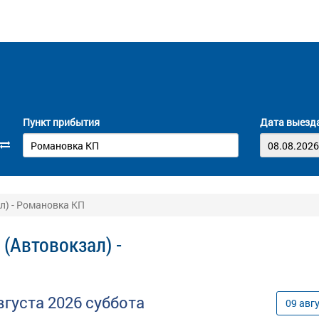
Пункт прибытия
Дата выезд
л) - Романовка КП
(Автовокзал) -
вгуста
2026
суббота
09
авг