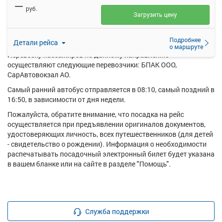
—
купить билет онлайн на автобус Саратов (Автовокзал) -
руб.
Урицкое с. пов..
Загрузить цену
Ежедневно по маршруту Саратов (Автовокзал) - Урицкое с.
пов. курсирует в среднем 3 рейса.
Подробнее
Детали рейса
о маршруте
Перевозку пассажиров по данному направлению
осуществляют следующие перевозчики: БПАК ООО,
СарАвтовокзал АО.
Самый ранний автобус отправляется в 08:10, самый поздний в
16:50, в зависимости от дня недели.
Пожалуйста, обратите внимание, что посадка на рейс
осуществляется при предъявлении оригиналов документов,
удостоверяющих личность, всех путешественников (для детей
- свидетельство о рождении). Информация о необходимости
распечатывать посадочный электронный билет будет указана
в вашем бланке или на сайте в разделе "Помощь".
Служба поддержки