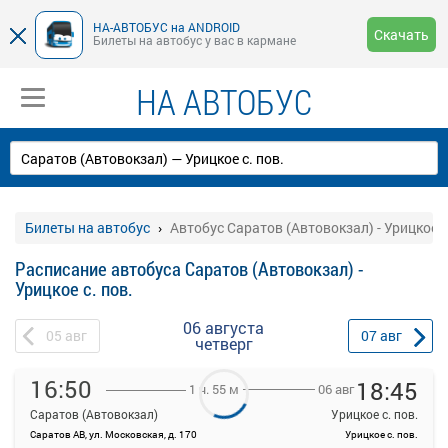
НА-АВТОБУС на ANDROID
Скачать
Билеты на автобус у вас в кармане
НА АВТОБУС
Билеты на автобус
Автобус Саратов (Автовокзал) - Урицкое с
Расписание автобуса Саратов (Автовокзал) -
Урицкое с. пов.
06 августа
05
авг
07
авг
четверг
16:50
18:45
06 авг
1 ч. 55 м
Саратов (Автовокзал)
Урицкое с. пов.
Саратов АВ, ул. Московская, д. 170
Урицкое с. пов.
На данной странице вы можете ознакомиться с расписанием и