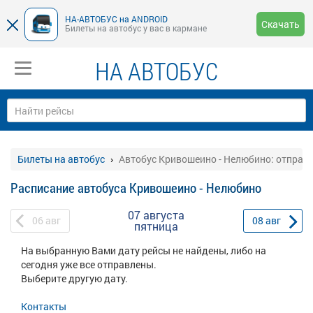
НА-АВТОБУС на ANDROID
Скачать
Билеты на автобус у вас в кармане
НА АВТОБУС
Билеты на автобус
Автобус Кривошеино - Нелюбино: отправ
Расписание автобуса Кривошеино - Нелюбино
07 августа
06
авг
08
авг
пятница
На выбранную Вами дату рейсы не найдены, либо на
сегодня уже все отправлены.
Выберите другую дату.
Контакты