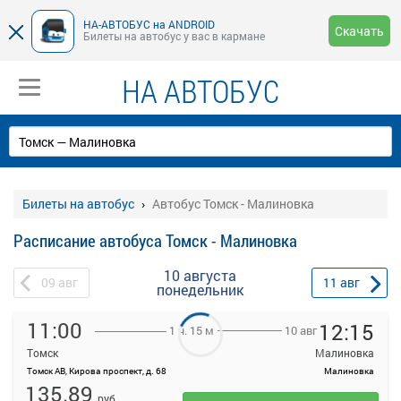
НА-АВТОБУС на ANDROID
Скачать
Билеты на автобус у вас в кармане
НА АВТОБУС
Билеты на автобус
Автобус Томск - Малиновка
Расписание автобуса Томск - Малиновка
10 августа
09
авг
11
авг
понедельник
11:00
12:15
10 авг
1 ч. 15 м
Томск
Малиновка
Томск АВ, Кирова проспект, д. 68
Малиновка
На данной странице вы можете ознакомиться с расписанием и
135.89
купить билет онлайн на автобус Томск - Малиновка
руб.