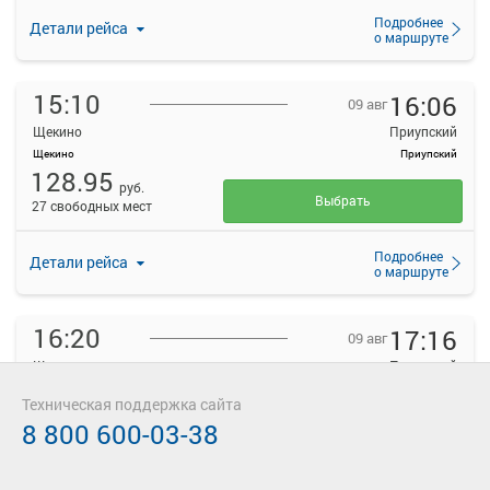
Подробнее
Детали рейса
о маршруте
15:10
16:06
09 авг
Щекино
Приупский
Щекино
Приупский
128.95
руб.
Выбрать
27 свободных мест
Подробнее
Детали рейса
о маршруте
16:20
17:16
09 авг
Щекино
Приупский
Щекино
Приупский
Техническая поддержка сайта
128.95
руб.
8 800 600-03-38
Выбрать
28 свободных мест
Подробнее