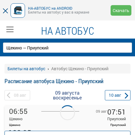
НА-АВТОБУС на ANDROID
Скачать
Билеты на автобус у вас в кармане
НА АВТОБУС
Билеты на автобус
Автобус Щекино - Приупский
Расписание автобуса Щекино - Приупский
09 августа
08
авг
10
авг
воскресенье
06:55
07:51
09 авг
Щекино
Приупский
Щекино
Приупский
128.95
руб.