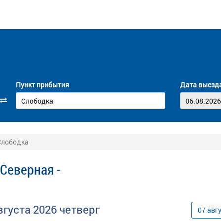
Пункт прибытия
Дата выезд
 Слободка
Северная -
вгуста
2026
четверг
07
авг