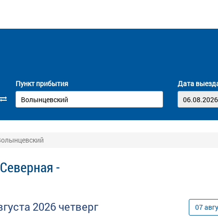
Пункт прибытия
Дата выезд
 Волынцевский
Северная -
вгуста
2026
четверг
07
авг