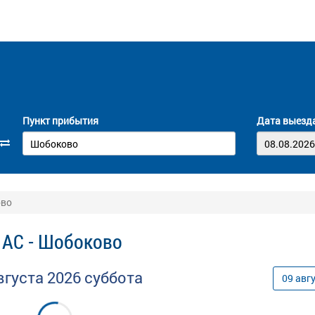
Пункт прибытия
Дата выезд
ово
 АС - Шобоково
вгуста
2026
суббота
09
авг