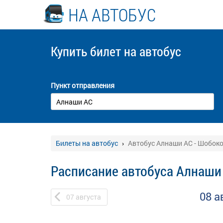
НА АВТОБУС
Купить билет
на автобус
Пункт отправления
Билеты на автобус
Автобус Алнаши АС - Шобок
Расписание автобуса Алнаши
08 а
07
августа