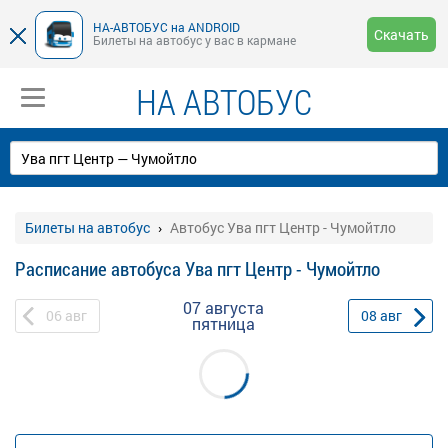
НА-АВТОБУС на ANDROID
Скачать
Билеты на автобус у вас в кармане
НА АВТОБУС
Билеты на автобус
Автобус Ува пгт Центр - Чумойтло
Расписание автобуса Ува пгт Центр - Чумойтло
07 августа
06
авг
08
авг
пятница