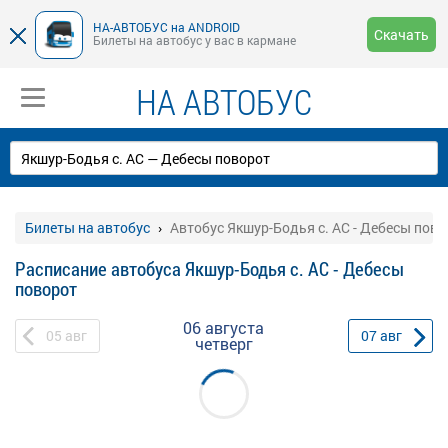
НА-АВТОБУС на ANDROID
Скачать
Билеты на автобус у вас в кармане
НА АВТОБУС
Билеты на автобус
Автобус Якшур-Бодья с. АС - Дебесы пово
Расписание автобуса Якшур-Бодья с. АС - Дебесы
поворот
06 августа
05
авг
07
авг
четверг