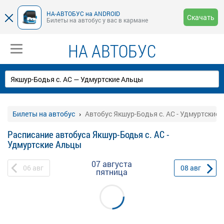
НА-АВТОБУС на ANDROID
Скачать
Билеты на автобус у вас в кармане
НА АВТОБУС
Билеты на автобус
Автобус Якшур-Бодья с. АС - Удмуртские
Расписание автобуса Якшур-Бодья с. АС -
Удмуртские Альцы
07 августа
06
авг
08
авг
пятница