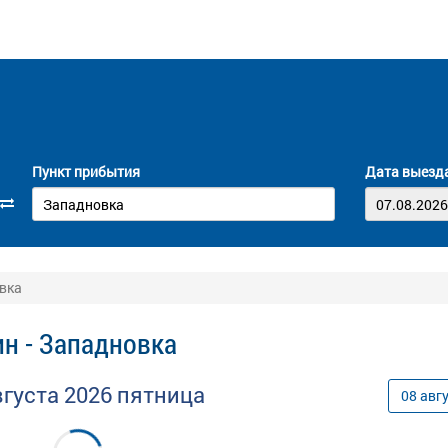
Пункт прибытия
Дата выезд
вка
н - Западновка
вгуста
2026
пятница
08
авг