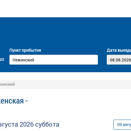
Пункт прибытия
Дата выезд
жинский
енская -
вгуста
2026
суббота
09
авг