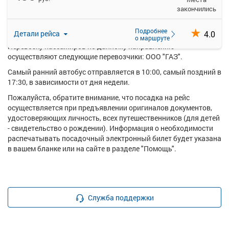
стоимостью от 450 рублей.
закончились
Ежедневно по маршруту Михайловка - Серафимович курсирует
в среднем 3 рейса.
Подробнее
4.0
Детали рейса
о маршруте
Перевозку пассажиров по данному направлению
осуществляют следующие перевозчики: ООО "ГАЗ".
Самый ранний автобус отправляется в 10:00, самый поздний в
17:30, в зависимости от дня недели.
Пожалуйста, обратите внимание, что посадка на рейс
осуществляется при предъявлении оригиналов документов,
удостоверяющих личность, всех путешественников (для детей
- свидетельство о рождении). Информация о необходимости
распечатывать посадочный электронный билет будет указана
в вашем бланке или на сайте в разделе "Помощь".
Служба поддержки