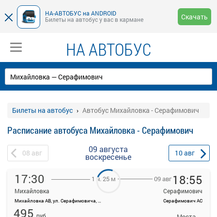
НА-АВТОБУС на ANDROID
Скачать
Билеты на автобус у вас в кармане
НА АВТОБУС
Билеты на автобус
Автобус Михайловка - Серафимович
Расписание автобуса Михайловка - Серафимович
09 августа
08
авг
10
авг
воскресенье
17:30
18:55
09 авг
1 ч. 25 м
Михайловка
Серафимович
Михайловка АВ, ул. Серафимовича, д. 15
Серафимович АС
На данной странице вы можете ознакомиться с расписанием и
495
купить билет онлайн на автобус Михайловка - Серафимович
руб.
Места