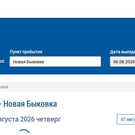
Пункт прибытия
Дата выезд
овка
- Новая Быковка
вгуста
2026
четверг
07
авг