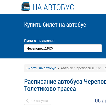
НА АВТОБУС
Купить билет
на автобус
Пункт отправления
Билеты на автобус
Автобус Череповец ДРСУ - Т
Расписание автобуса Черепов
Толстиково трасса
06 а
05
августа