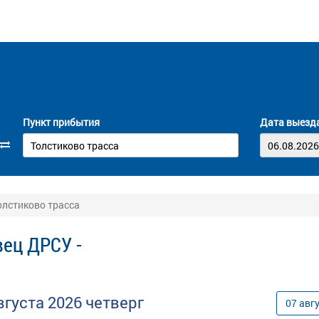
Пункт прибытия
Дата выезд
олстиково трасса
ец ДРСУ -
вгуста
2026
четверг
07
авг