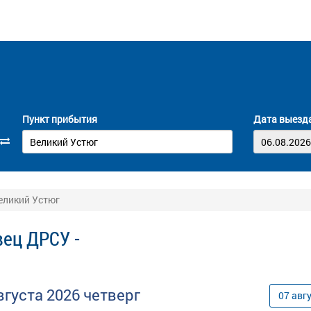
Пункт прибытия
Дата выезд
еликий Устюг
ец ДРСУ -
вгуста
2026
четверг
07
авг