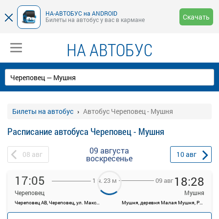
НА-АВТОБУС на ANDROID
Скачать
Билеты на автобус у вас в кармане
НА АВТОБУС
Билеты на автобус
Автобус Череповец - Мушня
Расписание автобуса Череповец - Мушня
09 августа
08
авг
10
авг
воскресенье
17:05
18:28
09 авг
1 ч. 23 м
Череповец
Мушня
Череповец АВ, Череповец, ул. Максима Горького, 44
Мушня, деревня Малая Мушня, Россия
—
руб.