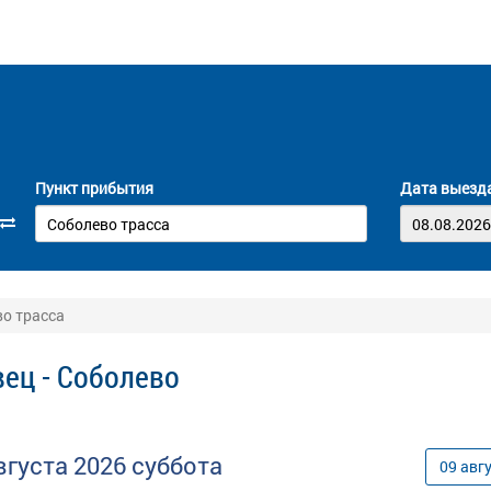
Пункт прибытия
Дата выезд
во трасса
ец - Соболево
вгуста
2026
суббота
09
авг