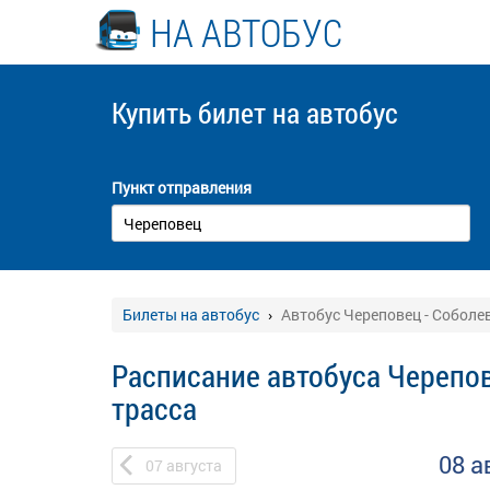
НА АВТОБУС
Купить билет
на автобус
Пункт отправления
Билеты на автобус
Автобус Череповец - Соболе
Расписание автобуса Черепов
трасса
08 а
07
августа