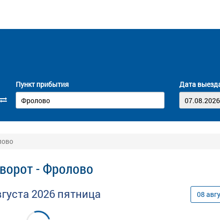
Пункт прибытия
Дата выезд
лово
ворот - Фролово
вгуста
2026
пятница
08
авг