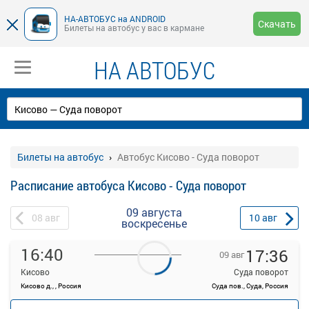
НА-АВТОБУС на ANDROID
Скачать
Билеты на автобус у вас в кармане
НА АВТОБУС
Билеты на автобус
Автобус Кисово - Суда поворот
Расписание автобуса Кисово - Суда поворот
09 августа
08
авг
10
авг
воскресенье
16:40
17:36
09 авг
Кисово
Суда поворот
Кисово д., , Россия
Суда пов., Суда, Россия
—
руб.