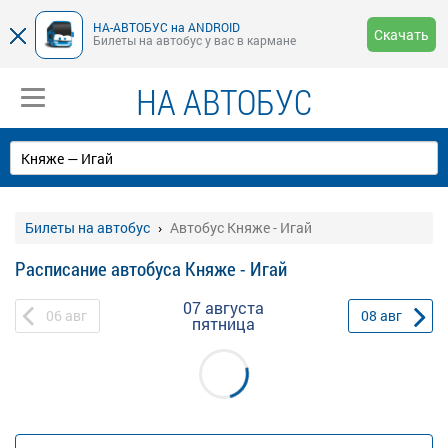
НА-АВТОБУС на ANDROID
Скачать
Билеты на автобус у вас в кармане
НА АВТОБУС
Билеты на автобус
Автобус Княже - Игай
Расписание автобуса Княже - Игай
07 августа
06
авг
08
авг
пятница