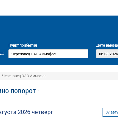
Пункт прибытия
Дата выезд
 - Череповец ОАО Аммофос
но поворот -
вгуста
2026
четверг
07
авг