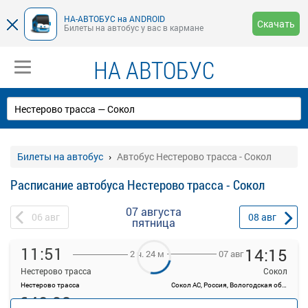
НА-АВТОБУС на ANDROID
Скачать
Билеты на автобус у вас в кармане
НА АВТОБУС
Билеты на автобус
Автобус Нестерово трасса - Сокол
Расписание автобуса Нестерово трасса - Сокол
07 августа
06
авг
08
авг
пятница
11:51
14:15
07 авг
2 ч. 24 м
Нестерово трасса
Сокол
Нестерово трасса
Сокол АС, Россия, Вологодская область, Сокол, ул 40-летия Октября, 14
640.93
руб.