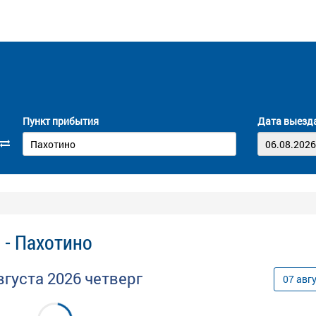
Пункт прибытия
Дата выезд
 - Пахотино
вгуста
2026
четверг
07
авг