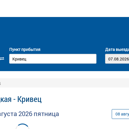
Пункт прибытия
Дата выезд
ц
кая - Кривец
вгуста
2026
пятница
08
авг