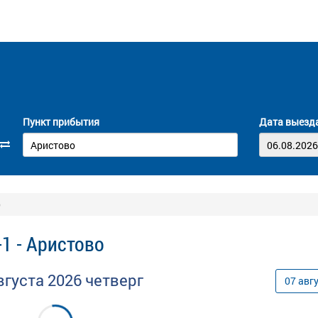
Пункт прибытия
Дата выезд
о
1 - Аристово
вгуста
2026
четверг
07
авг