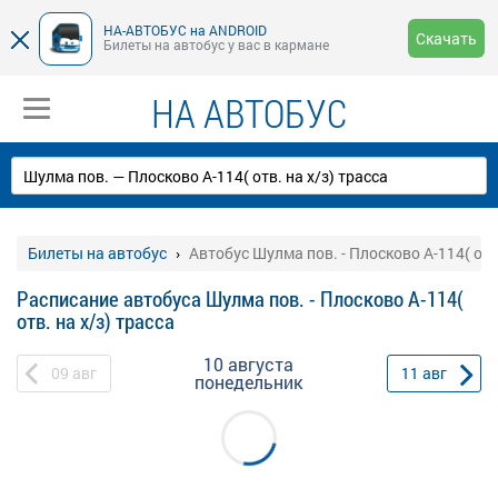
НА-АВТОБУС на ANDROID
Скачать
Билеты на автобус у вас в кармане
НА АВТОБУС
Билеты на автобус
Автобус Шулма пов. - Плосково А-114( отв.
Расписание автобуса Шулма пов. - Плосково А-114(
отв. на х/з) трасса
10 августа
09
авг
11
авг
понедельник