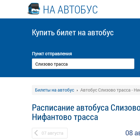
НА АВТОБУС
Купить билет
на автобус
Пункт отправления
Билеты на автобус
Автобус Слизово трасса - Н
Расписание автобуса Слизово
Нифантово трасса
08 а
07
августа