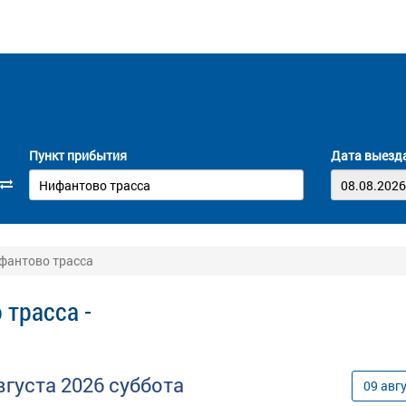
Пункт прибытия
Дата выезд
ифантово трасса
 трасса -
вгуста
2026
суббота
09
авг