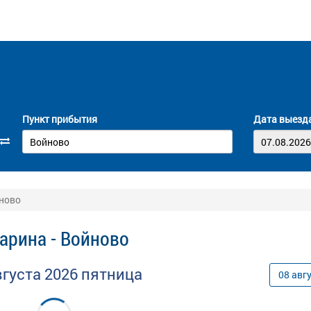
Пункт прибытия
Дата выезд
йново
гарина - Войново
вгуста
2026
пятница
08
авг