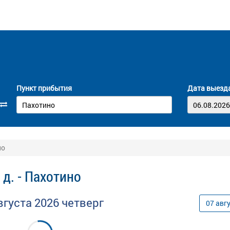
Пункт прибытия
Дата выезд
но
д. - Пахотино
вгуста
2026
четверг
07
авг