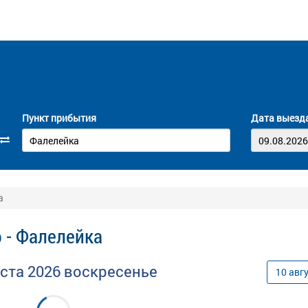
Пункт прибытия
Дата выезд
а
 - Фалелейка
уста
2026
воскресенье
10
авг