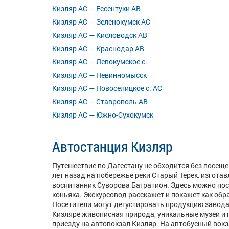
Кизляр АС — Ессентуки АВ
Кизляр АС — Зеленокумск АС
Кизляр АС — Кисловодск АВ
Кизляр АС — Краснодар АВ
Кизляр АС — Левокумское с.
Кизляр АС — Невинномысск
Кизляр АС — Новоселицкое с. АС
Кизляр АС — Ставрополь АВ
Кизляр АС — Южно-Сухокумск
Автостанция Кизляр
Путешествие по Дагестану не обходится без посеще
лет назад на побережье реки Старый Терек, изгот
воспитанник Суворова Багратион. Здесь можно посе
коньяка. Экскурсовод расскажет и покажет как обр
Посетители могут дегустировать продукцию завода
Кизляре живописная природа, уникальные музеи и 
приезду на автовокзал Кизляр. На автобусный вок