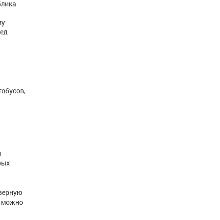
блика
му
ред
тобусов,
т
рых
оверную
х можно