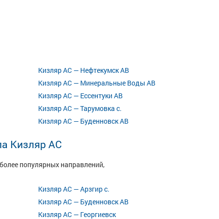
Кизляр АС — Нефтекумск АВ
Кизляр АС — Минеральные Воды АВ
Кизляр АС — Ессентуки АВ
Кизляр АС — Тарумовка с.
Кизляр АС — Буденновск АВ
ла Кизляр АС
иболее популярных направлений,
Кизляр АС — Арзгир с.
Кизляр АС — Буденновск АВ
Кизляр АС — Георгиевск