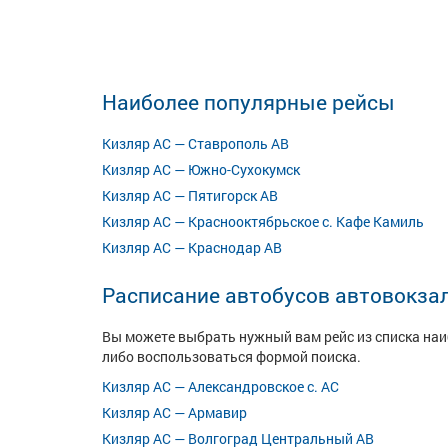
Наиболее популярные рейсы
Кизляр АС — Ставрополь АВ
Кизляр АС — Южно-Сухокумск
Кизляр АС — Пятигорск АВ
Кизляр АС — Краснооктябрьское с. Кафе Камиль
Кизляр АС — Краснодар АВ
Расписание автобусов автовокза
Вы можете выбрать нужный вам рейс из списка на
либо воспользоваться формой поиска.
Кизляр АС — Александровское с. АС
Кизляр АС — Армавир
Кизляр АС — Волгоград Центральный АВ