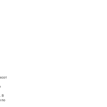
ехсот
р
. В
я по