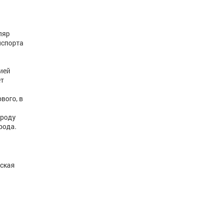
ляр
нспорта
ией
ет
вого, в
ороду
орода.
рская