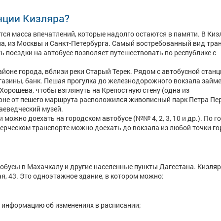
нции Кизляра?
тся масса впечатлений, которые надолго остаются в памяти. В Киз
на, из Москвы и Санкт-Петербурга. Самый востребованный вид тра
ь поездки на автобусе позволяет путешествовать по республике с
йоне города, вблизи реки Старый Терек. Рядом с автобусной станц
газины, банк. Пешая прогулка до железнодорожного вокзала займ
. Хорошева, чтобы взглянуть на Крепостную стену (одна из
оне от пешего маршрута расположился живописный парк Петра Пер
аеведческий музей.
 можно доехать на городском автобусе (№№ 4, 2, 3, 10 и др.). По г
мерческом транспорте можно доехать до вокзала из любой точки г
обусы в Махачкалу и другие населенные пункты Дагестана. Кизля
я, 43. Это одноэтажное здание, в котором можно:
ь информацию об изменениях в расписании;