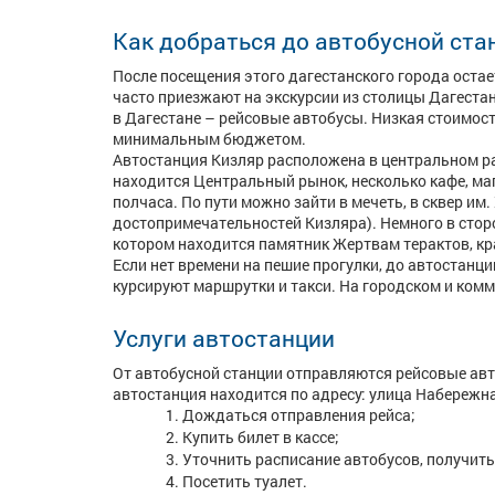
Как добраться до автобусной ста
После посещения этого дагестанского города остае
часто приезжают на экскурсии из столицы Дагеста
в Дагестане – рейсовые автобусы. Низкая стоимост
минимальным бюджетом.
Автостанция Кизляр расположена в центральном ра
находится Центральный рынок, несколько кафе, ма
полчаса. По пути можно зайти в мечеть, в сквер им
достопримечательностей Кизляра). Немного в стор
котором находится памятник Жертвам терактов, кр
Если нет времени на пешие прогулки, до автостанции
курсируют маршрутки и такси. На городском и ком
Услуги автостанции
От автобусной станции отправляются рейсовые авт
автостанция находится по адресу: улица Набережна
Дождаться отправления рейса;
Купить билет в кассе;
Уточнить расписание автобусов, получит
Посетить туалет.