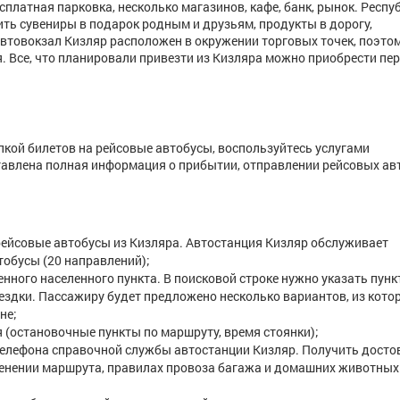
платная парковка, несколько магазинов, кафе, банк, рынок. Респу
ть сувениры в подарок родным и друзьям, продукты в дорогу,
Автовокзал Кизляр расположен в окружении торговых точек, поэто
я. Все, что планировали привезти из Кизляра можно приобрести пе
пкой билетов на рейсовые автобусы, воспользуйтесь услугами
тавлена полная информация о прибытии, отправлении рейсовых ав
рейсовые автобусы из Кизляра. Автостанция Кизляр обслуживает
обусы (20 направлений);
нного населенного пункта. В поисковой строке нужно указать пунк
оездки. Пассажиру будет предложено несколько вариантов, из кото
не;
я (остановочные пункты по маршруту, время стоянки);
телефона справочной службы автостанции Кизляр. Получить дост
менении маршрута, правилах провоза багажа и домашних животны