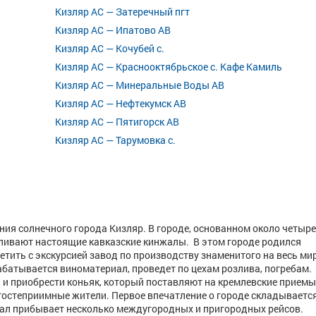
Кизляр АС — Затеречный пгт
Кизляр АС — Ипатово АВ
Кизляр АС — Кочубей с.
Кизляр АС — Краснооктябрьское с. Кафе Камиль
Кизляр АС — Минеральные Воды АВ
Кизляр АС — Нефтекумск АВ
Кизляр АС — Пятигорск АВ
Кизляр АС — Тарумовка с.
ния солнечного города Кизляр. В городе, основанном около четыр
авливают настоящие кавказские кинжалы. В этом городе родился
тить с экскурсией завод по производству знаменитого на весь ми
абатывается виноматериал, проведет по цехам розлива, погребам.
 и приобрести коньяк, который поставляют на кремлевские приемы
гостеприимные жители. Первое впечатление о городе складываетс
зал прибывает несколько междугородных и пригородных рейсов.