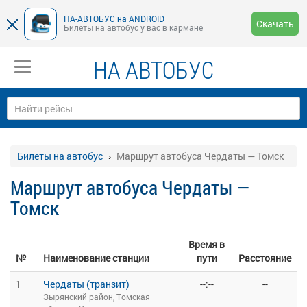
НА-АВТОБУС на ANDROID
Скачать
Билеты на автобус у вас в кармане
НА АВТОБУС
Билеты на автобус
Маршрут автобуса Чердаты — Томск
Маршрут автобуса Чердаты —
Томск
Время в
№
Наименование станции
пути
Расстояние
1
Чердаты (транзит)
--:--
--
Зырянский район, Томская