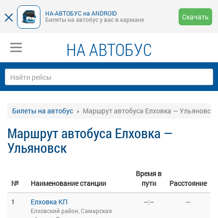
НА-АВТОБУС на ANDROID
Скачать
Билеты на автобус у вас в кармане
НА АВТОБУС
Билеты на автобус
Маршрут автобуса Елховка — Ульяновск
Маршрут автобуса Елховка —
Ульяновск
Время в
№
Наименование станции
пути
Расстояние
1
Елховка КП
--:--
--
Елховский район, Самарская