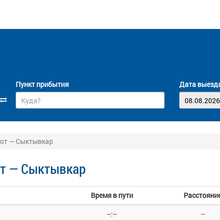
Пункт прибытия
Дата выезд
рот — Сыктывкар
от — Сыктывкар
Время в пути
Расстояни
--:--
--