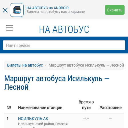
НА-АВТОБУС на ANDROID
Скачать
Билеты на автобус у вас в кармане
НА АВТОБУС
Билеты на автобус
Маршрут автобуса Исилькуль — Лесной
Маршрут автобуса Исилькуль —
Лесной
Время в
№
Наименование станции
пути
Расстояние
1
ИСИЛЬКУЛЬ АК
--:--
--
Исилькульский район, Омская