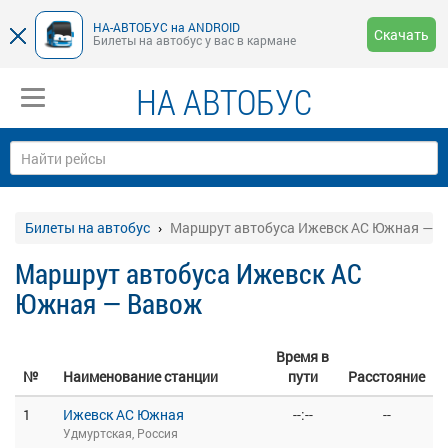
НА-АВТОБУС на ANDROID
Скачать
Билеты на автобус у вас в кармане
НА АВТОБУС
Билеты на автобус
Маршрут автобуса Ижевск АС Южная — 
Маршрут автобуса Ижевск АС
Южная — Вавож
Время в
№
Наименование станции
пути
Расстояние
1
Ижевск АС Южная
--:--
--
Удмуртская, Россия