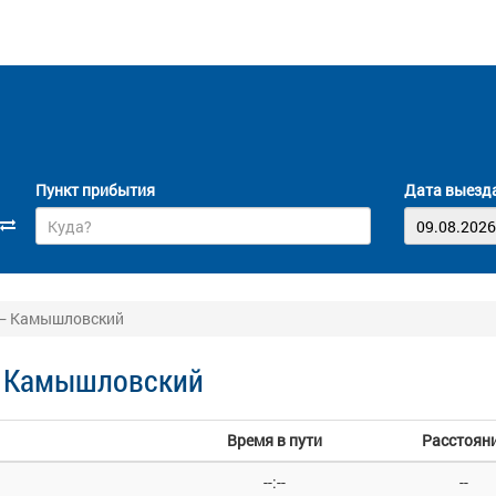
Пункт прибытия
Дата выезд
 — Камышловский
— Камышловский
Время в пути
Расстоян
--:--
--