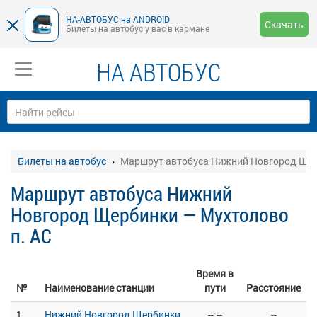
НА-АВТОБУС на ANDROID
Скачать
Билеты на автобус у вас в кармане
НА АВТОБУС
Билеты на автобус
Маршрут автобуса Нижний Новгород Щер
Маршрут автобуса Нижний
Новгород Щербинки — Мухтолово
п. АС
Время в
№
Наименование станции
пути
Расстояние
1
Нижний Новгород Щербинки
--:--
--