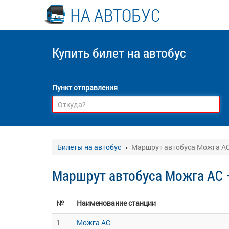
НА АВТОБУС
Купить билет
на автобус
Пункт отправления
Билеты на автобус
Маршрут автобуса Можга А
Маршрут автобуса Можга АС
№
Наименование станции
1
Можга АС