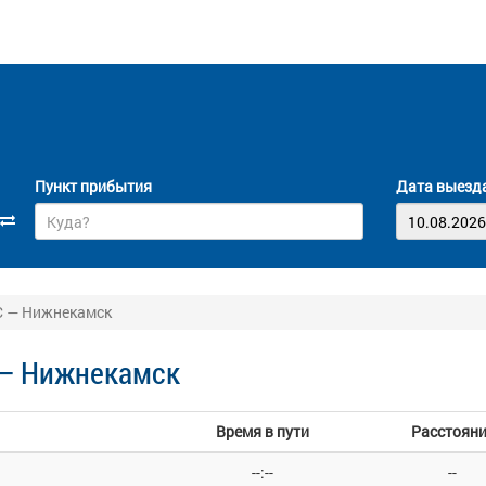
Пункт прибытия
Дата выезд
С — Нижнекамск
 — Нижнекамск
Время в пути
Расстояни
--:--
--